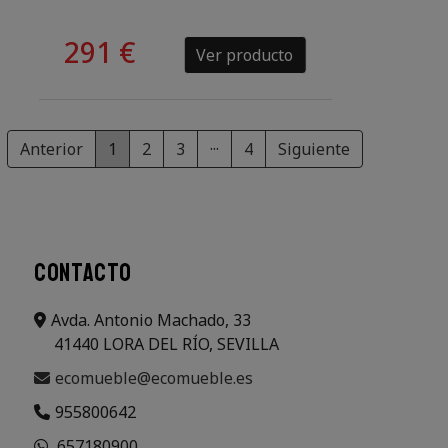
291 €
Ver producto
Anterior
1
2
3
···
4
Siguiente
CONTACTO
Avda. Antonio Machado, 33
41440 LORA DEL RÍO, SEVILLA
ecomueble@ecomueble.es
955800642
657180900