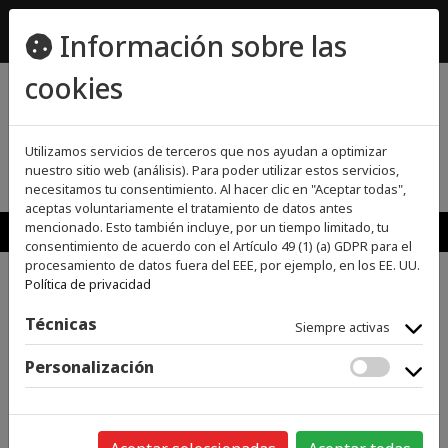
ecomueble@ecomueble.es
Información sobre las
955800642
cookies
(0)
(0)
Utilizamos servicios de terceros que nos ayudan a optimizar
nuestro sitio web (análisis). Para poder utilizar estos servicios,
necesitamos tu consentimiento. Al hacer clic en "Aceptar todas",
aceptas voluntariamente el tratamiento de datos antes
MENU
mencionado. Esto también incluye, por un tiempo limitado, tu
consentimiento de acuerdo con el Artículo 49 (1) (a) GDPR para el
procesamiento de datos fuera del EEE, por ejemplo, en los EE. UU.
Política de privacidad
>
>
INICIO
GRANDES ELECTRODOMÉSTICOS
MICROONDAS
>
INTEGRABLES
MICROONDAS INTEGRABLES
Técnicas
Siempre activas
Personalización
Categorías
GRANDES ELECTRODOMÉSTICOS