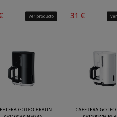
€
31 €
Ver producto
Ver
FETERA GOTEO BRAUN
CAFETERA GOTEO
KF1100BK NEGRA
KF1100WH BL