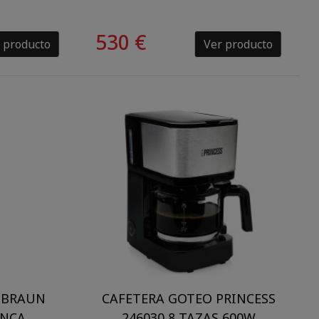
530 €
 producto
Ver producto
 BRAUN
CAFETERA GOTEO PRINCESS
ANCA
246030 8 TAZAS 600W