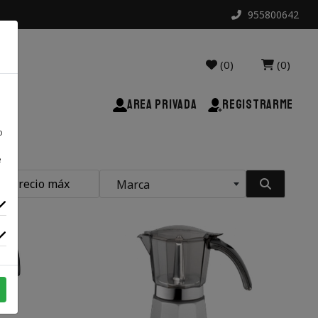
955800642
(0)
(0)
AREA PRIVADA
REGISTRARME
o
e
Marca