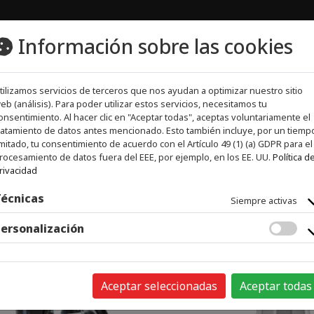
Información sobre las cookies
tilizamos servicios de terceros que nos ayudan a optimizar nuestro sitio
EMPRESA
CONTACTO
eb (análisis). Para poder utilizar estos servicios, necesitamos tu
onsentimiento. Al hacer clic en "Aceptar todas", aceptas voluntariamente el
ratamiento de datos antes mencionado. Esto también incluye, por un tiemp
imitado, tu consentimiento de acuerdo con el Artículo 49 (1) (a) GDPR para el
 Y CAFÉ
rocesamiento de datos fuera del EEE, por ejemplo, en los EE. UU.
Política d
rivacidad
écnicas
Siempre activas
ersonalización
Aceptar seleccionadas
Aceptar todas