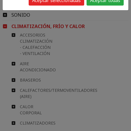
Aceptar seleccionadas
Aceptar todas
IMAGEN
SONIDO
CLIMATIZACIÓN, FRÍO Y CALOR
ACCESORIOS
CLIMATIZACIÓN
- CALEFACCIÓN
- VENTILACIÓN
AIRE
ACONDICIONADO
BRASEROS
CALEFACTORES/TERMOVENTILADORES
(AIRE)
CALOR
CORPORAL
CLIMATIZADORES