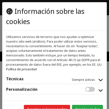
ecomueble@ecomueble.es
Información sobre las
955800642
cookies
(0)
(0)
Utilizamos servicios de terceros que nos ayudan a optimizar
nuestro sitio web (análisis). Para poder utilizar estos servicios,
necesitamos tu consentimiento. Al hacer clic en "Aceptar todas",
aceptas voluntariamente el tratamiento de datos antes
MENU
mencionado. Esto también incluye, por un tiempo limitado, tu
consentimiento de acuerdo con el Artículo 49 (1) (a) GDPR para el
procesamiento de datos fuera del EEE, por ejemplo, en los EE. UU.
Política de privacidad
>
>
>
INICIO
CLIMATIZACIÓN, FRÍO Y CALOR
TOALLERO
TOALLERO
ELECTRICO
Técnicas
Siempre activas
Personalización
Categorías
GRANDES ELECTRODOMÉSTICOS