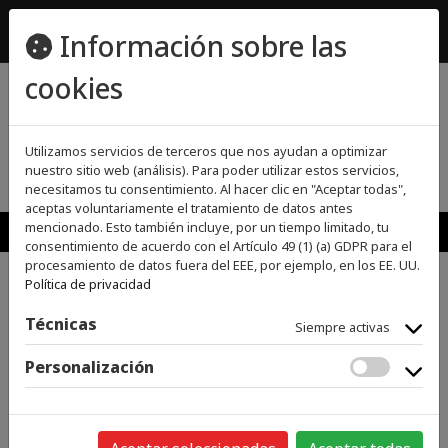
ecomueble@ecomueble.es
Información sobre las
955800642
cookies
(0)
(0)
Utilizamos servicios de terceros que nos ayudan a optimizar
nuestro sitio web (análisis). Para poder utilizar estos servicios,
necesitamos tu consentimiento. Al hacer clic en "Aceptar todas",
aceptas voluntariamente el tratamiento de datos antes
MENU
mencionado. Esto también incluye, por un tiempo limitado, tu
consentimiento de acuerdo con el Artículo 49 (1) (a) GDPR para el
procesamiento de datos fuera del EEE, por ejemplo, en los EE. UU.
Política de privacidad
>
>
INICIO
GRANDES ELECTRODOMÉSTICOS
SECADORAS
Técnicas
Siempre activas
Categorías
Personalización
GRANDES ELECTRODOMÉSTICOS
ACCESORIOS
GRANDES