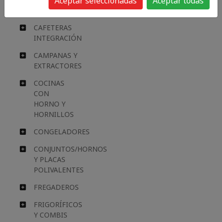
Aceptar seleccionadas
Aceptar todas
ELECTRODOM.
CAFETERAS
INTEGRACIÓN
CAMPANAS Y
EXTRACTORES
COCINAS
CON
HORNO Y
HORNILLOS
CONGELADORES
CONJUNTOS/HORNOS
Y PLACAS
POLIVALENTES
FREGADEROS
FRIGORÍFICOS
Y COMBIS