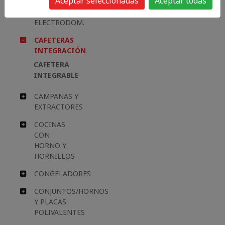
Aceptar seleccionadas
Aceptar todas
ACCESORIOS
GRANDES
ELECTRODOM.
CAFETERAS
INTEGRACIÓN
CAFETERA
INTEGRABLE
CAMPANAS Y
EXTRACTORES
COCINAS
CON
HORNO Y
HORNILLOS
CONGELADORES
CONJUNTOS/HORNOS
Y PLACAS
POLIVALENTES