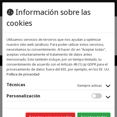
ecomueble@ecomueble.es
Información sobre las
955800642
cookies
(0)
(0)
Utilizamos servicios de terceros que nos ayudan a optimizar
nuestro sitio web (análisis). Para poder utilizar estos servicios,
necesitamos tu consentimiento. Al hacer clic en "Aceptar todas",
aceptas voluntariamente el tratamiento de datos antes
MENU
mencionado. Esto también incluye, por un tiempo limitado, tu
consentimiento de acuerdo con el Artículo 49 (1) (a) GDPR para el
procesamiento de datos fuera del EEE, por ejemplo, en los EE. UU.
Política de privacidad
>
>
INICIO
GRANDES ELECTRODOMÉSTICOS
CAFETERAS
>
INTEGRACIÓN
CAFETERA INTEGRABLE
Técnicas
Siempre activas
Personalización
Categorías
GRANDES ELECTRODOMÉSTICOS