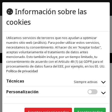
ecomueble@ecomueble.es
Información sobre las
955800642
cookies
(0)
(0)
Utilizamos servicios de terceros que nos ayudan a optimizar
nuestro sitio web (análisis). Para poder utilizar estos servicios,
necesitamos tu consentimiento. Al hacer clic en "Aceptar todas",
aceptas voluntariamente el tratamiento de datos antes
MENU
mencionado. Esto también incluye, por un tiempo limitado, tu
consentimiento de acuerdo con el Artículo 49 (1) (a) GDPR para el
procesamiento de datos fuera del EEE, por ejemplo, en los EE. UU.
Política de privacidad
>
>
INICIO
GRANDES ELECTRODOMÉSTICOS
FREGADEROS
Técnicas
Siempre activas
Categorías
Personalización
GRANDES ELECTRODOMÉSTICOS
ACCESORIOS
GRANDES