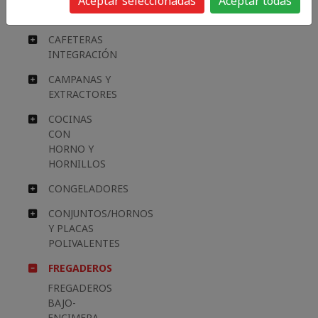
Aceptar seleccionadas
Aceptar todas
ELECTRODOM.
CAFETERAS
INTEGRACIÓN
CAMPANAS Y
EXTRACTORES
COCINAS
CON
HORNO Y
HORNILLOS
CONGELADORES
CONJUNTOS/HORNOS
Y PLACAS
POLIVALENTES
FREGADEROS
FREGADEROS
BAJO-
ENCIMERA