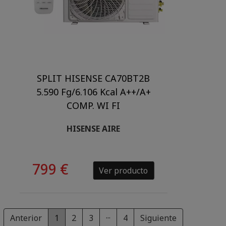
SPLIT HISENSE CA70BT2B
5.590 Fg/6.106 Kcal A++/A+
COMP. WI FI
HISENSE AIRE
799 €
Ver producto
Anterior
1
2
3
···
4
Siguiente