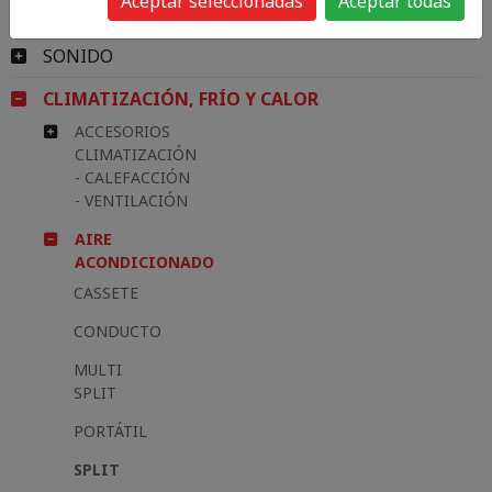
Aceptar seleccionadas
Aceptar todas
IMAGEN
SONIDO
CLIMATIZACIÓN, FRÍO Y CALOR
ACCESORIOS
CLIMATIZACIÓN
- CALEFACCIÓN
- VENTILACIÓN
AIRE
ACONDICIONADO
CASSETE
CONDUCTO
MULTI
SPLIT
PORTÁTIL
SPLIT