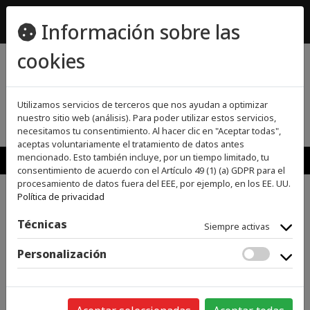
ecomueble@ecomueble.es
Información sobre las
955800642
cookies
(0)
(0)
Utilizamos servicios de terceros que nos ayudan a optimizar
nuestro sitio web (análisis). Para poder utilizar estos servicios,
necesitamos tu consentimiento. Al hacer clic en "Aceptar todas",
aceptas voluntariamente el tratamiento de datos antes
MENU
mencionado. Esto también incluye, por un tiempo limitado, tu
consentimiento de acuerdo con el Artículo 49 (1) (a) GDPR para el
procesamiento de datos fuera del EEE, por ejemplo, en los EE. UU.
Política de privacidad
>
>
>
INICIO
CLIMATIZACIÓN, FRÍO Y CALOR
AIRE ACONDICIONADO
SPLIT
Técnicas
Siempre activas
Personalización
Categorías
GRANDES ELECTRODOMÉSTICOS