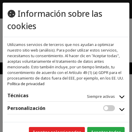
ecomueble@ecomueble.es
Información sobre las
955800642
cookies
(0)
(0)
Utilizamos servicios de terceros que nos ayudan a optimizar
nuestro sitio web (análisis). Para poder utilizar estos servicios,
necesitamos tu consentimiento. Al hacer clic en "Aceptar todas",
aceptas voluntariamente el tratamiento de datos antes
MENU
mencionado. Esto también incluye, por un tiempo limitado, tu
consentimiento de acuerdo con el Artículo 49 (1) (a) GDPR para el
procesamiento de datos fuera del EEE, por ejemplo, en los EE. UU.
Política de privacidad
>
>
INICIO
PEQUEÑO APARATO ELECTRODOMÉSTICO
CAFETERAS, TÉ
>
Y CAFÉ
CAFETERAS
Técnicas
Siempre activas
Personalización
Categorías
GRANDES ELECTRODOMÉSTICOS