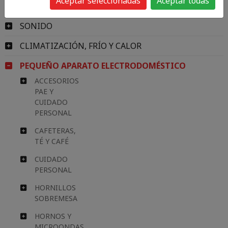
Aceptar seleccionadas
Aceptar todas
IMAGEN
SONIDO
CLIMATIZACIÓN, FRÍO Y CALOR
PEQUEÑO APARATO ELECTRODOMÉSTICO
ACCESORIOS
PAE Y
CUIDADO
PERSONAL
CAFETERAS,
TÉ Y CAFÉ
CUIDADO
PERSONAL
HORNILLOS
SOBREMESA
HORNOS Y
MICROONDAS