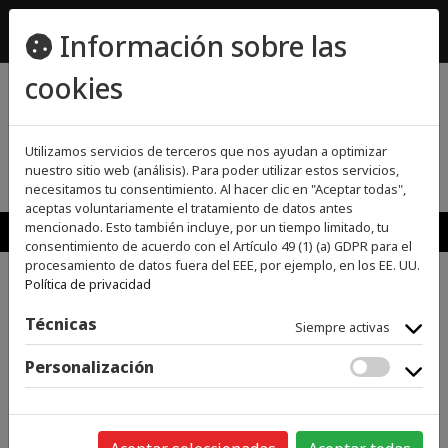
ecomueble@ecomueble.es
Información sobre las
955800642
cookies
(0)
(0)
Utilizamos servicios de terceros que nos ayudan a optimizar
nuestro sitio web (análisis). Para poder utilizar estos servicios,
necesitamos tu consentimiento. Al hacer clic en "Aceptar todas",
aceptas voluntariamente el tratamiento de datos antes
MENU
mencionado. Esto también incluye, por un tiempo limitado, tu
consentimiento de acuerdo con el Artículo 49 (1) (a) GDPR para el
procesamiento de datos fuera del EEE, por ejemplo, en los EE. UU.
Política de privacidad
>
>
INICIO
PEQUEÑO APARATO ELECTRODOMÉSTICO
PAE PARA
>
COCINAR
PICADORAS
Técnicas
Siempre activas
Personalización
Categorías
GRANDES ELECTRODOMÉSTICOS