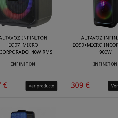
ALTAVOZ INFINITON
ALTAVOZ INFI
EQ07+MICRO
EQ90+MICRO INCO
NCORPORADO+40W RMS
900W
INFINITON
INFINITON
 €
309 €
Ver producto
Ver