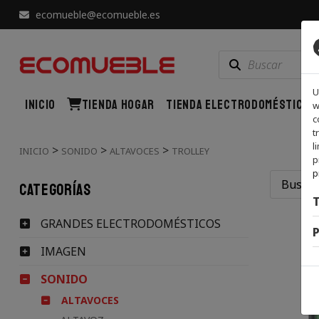
ecomueble@ecomueble.es
U
INICIO
TIENDA HOGAR
TIENDA ELECTRODOMÉSTICOS
w
c
t
l
>
>
>
INICIO
SONIDO
ALTAVOCES
TROLLEY
p
p
Categorías
T
GRANDES ELECTRODOMÉSTICOS
P
IMAGEN
SONIDO
ALTAVOCES