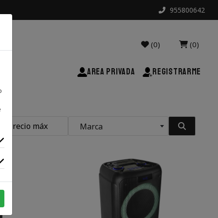
955800642
(0)
(0)
AREA PRIVADA
REGISTRARME
o
e
Marca