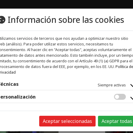
Información sobre las cookies
tilizamos servicios de terceros que nos ayudan a optimizar nuestro sitio
EMPRESA
CONTACTO
eb (análisis). Para poder utilizar estos servicios, necesitamos tu
onsentimiento. Al hacer clic en "Aceptar todas", aceptas voluntariamente el
ratamiento de datos antes mencionado. Esto también incluye, por un tiemp
imitado, tu consentimiento de acuerdo con el Artículo 49 (1) (a) GDPR para el
rocesamiento de datos fuera del EEE, por ejemplo, en los EE. UU.
Política d
rivacidad
écnicas
Siempre activas
ersonalización
Aceptar seleccionadas
Aceptar todas